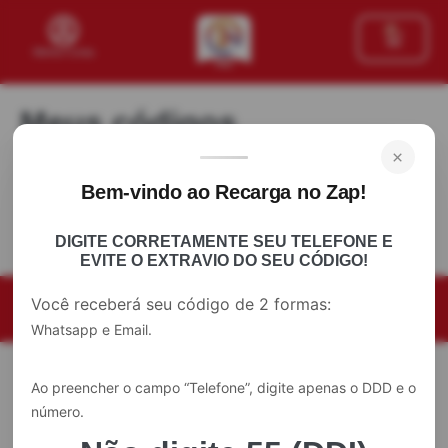
0
Minha Conta
Meus códigos
×
Você precisa estar logado para ver suas chaves de
Bem-vindo ao Recarga no Zap!
ativação.
DIGITE CORRETAMENTE SEU TELEFONE E
EVITE O EXTRAVIO DO SEU CÓDIGO!
Você receberá seu código de 2 formas:
©2023 Unitv Pro. Todos os direitos
Unitv Pro OFICIAL MENSAL R$ 24,90 ANUAL R$ 189,90
Whatsapp e Email.
Ao preencher o campo “Telefone”, digite apenas o DDD e o
número.